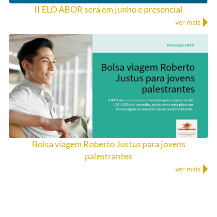
II ELO ABOR será em junho e presencial
ver mais
Bolsa viagem Roberto Justus para jovens
palestrantes
ver mais