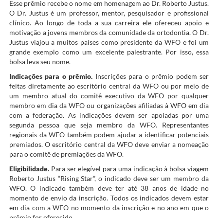
Esse prêmio recebe o nome em homenagem ao Dr. Roberto Justus.
O Dr. Justus é um professor, mentor, pesquisador e profissional
clínico. Ao longo de toda a sua carreira ele ofereceu apoio e
motivação a jovens membros da comunidade da ortodontia. O Dr.
Justus viajou a muitos países como presidente da WFO e foi um
grande exemplo como um excelente palestrante. Por isso, essa
bolsa leva seu nome.
Indicações para o prêmio.
Inscrições para o prêmio podem ser
feitas diretamente ao escritório central da WFO ou por meio de
um membro atual do comitê executivo da WFO por qualquer
membro em dia da WFO ou organizações afiliadas à WFO em dia
com a federação. As indicações devem ser apoiadas por uma
segunda pessoa que seja membro da WFO. Representantes
regionais da WFO também podem ajudar a identificar potenciais
premiados. O escritório central da WFO deve enviar a nomeação
para o comitê de premiações da WFO.
Eligibilidade.
Para ser elegível para uma indicação à bolsa viagem
Roberto Justus “Rising Star”, o indicado deve ser um membro da
WFO. O indicado também deve ter até 38 anos de idade no
momento de envio da inscrição. Todos os indicados devem estar
em dia com a WFO no momento da inscrição e no ano em que o
prêmio for oferecido.