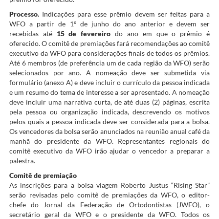
Processo.
Indicações para esse prêmio devem ser feitas para a
WFO a partir de 1º de junho do ano anterior e devem ser
recebidas até
15 de fevereiro
do ano em que o prêmio é
oferecido. O comitê de premiações fará recomendações ao comitê
executivo da WFO para considerações finais de todos os prêmios.
Até 6 membros (de preferência um de cada região da WFO) serão
selecionados por ano. A nomeação deve ser submetida via
formulário (anexo A) e deve incluir o currículo da pessoa indicada
e um resumo do tema de interesse a ser apresentado. A nomeação
deve incluir uma narrativa curta, de até duas (2) páginas, escrita
pela pessoa ou organização indicada, descrevendo os motivos
pelos quais a pessoa indicada deve ser considerada para a bolsa.
Os vencedores da bolsa serão anunciados na reunião anual café da
manhã do presidente da WFO. Representantes regionais do
comitê executivo da WFO irão ajudar o vencedor a preparar a
palestra.
Comitê de premiação
As inscrições para a bolsa viagem Roberto Justus “Rising Star”
serão revisadas pelo comitê de premiações da WFO, o editor-
chefe do Jornal da Federação de Ortodontistas (JWFO), o
secretário geral da WFO e o presidente da WFO. Todos os