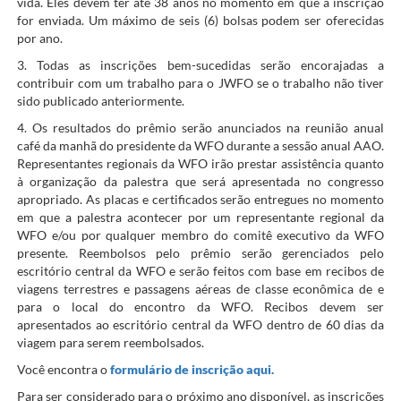
vida. Eles devem ter até 38 anos no momento em que a inscrição
for enviada. Um máximo de seis (6) bolsas podem ser oferecidas
por ano.
3. Todas as inscrições bem-sucedidas serão encorajadas a
contribuir com um trabalho para o JWFO se o trabalho não tiver
sido publicado anteriormente.
4. Os resultados do prêmio serão anunciados na reunião anual
café da manhã do presidente da WFO durante a sessão anual AAO.
Representantes regionais da WFO irão prestar assistência quanto
à organização da palestra que será apresentada no congresso
apropriado. As placas e certificados serão entregues no momento
em que a palestra acontecer por um representante regional da
WFO e/ou por qualquer membro do comitê executivo da WFO
presente. Reembolsos pelo prêmio serão gerenciados pelo
escritório central da WFO e serão feitos com base em recibos de
viagens terrestres e passagens aéreas de classe econômica de e
para o local do encontro da WFO. Recibos devem ser
apresentados ao escritório central da WFO dentro de 60 dias da
viagem para serem reembolsados.
Você encontra o
formulário de inscrição aqui.
Para ser considerado para o próximo ano disponível, as inscrições